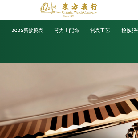
表
2026新款腕表
劳力士配饰
制表工艺
检修服