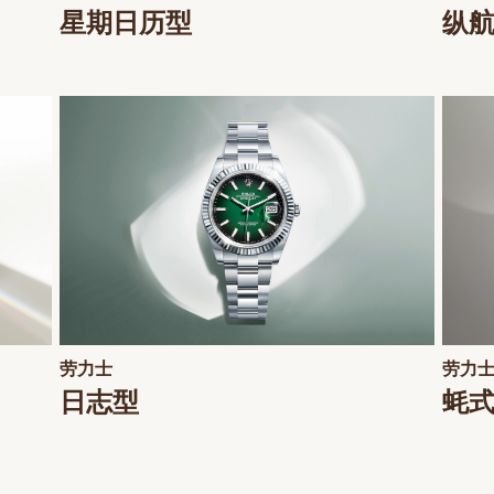
星期日历型
纵
劳力士
劳力
日志型
蚝