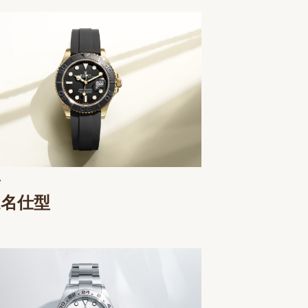
士
艇名仕型