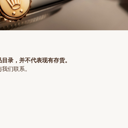
品目录，并不代表现有存货。
与我们联系。