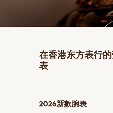
网上商店
中国内地
香港特别行政区
腕表维修
联络我们
在香港
东方表行
的
会员
表
登入
注册
会员尊享
2026新款腕表