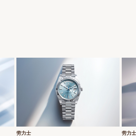
劳力士
劳力