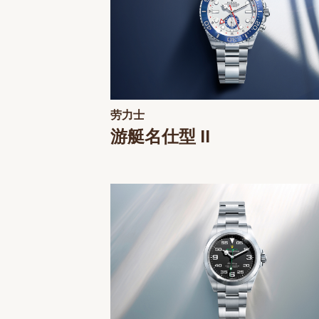
劳力士
游艇名仕型 II