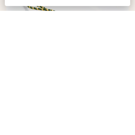
超卓天文台精密时计认证
一如所有劳力士腕表，蚝式恒动陆使型 40与蚝式恒
动陆使型 36亦获得由劳力士于2015年奠下的超卓天
文台认证。此独特称号证明每一只腕表均成功通过
劳力士实验室的一系列测试。此外，这些腕表的机