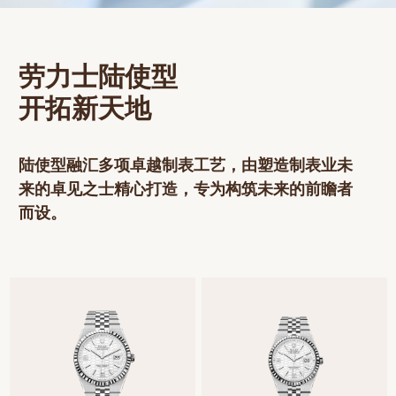
网上商店
中国内地
劳力士陆使型
香港特别行政区
开拓新天地
腕表维修
联络我们
陆使型融汇多项卓越制表工艺，由塑造制表业未
会员
来的卓见之士精心打造，专为构筑未来的前瞻者
而设。
登入
注册
会员尊享
繁體中文
|
English