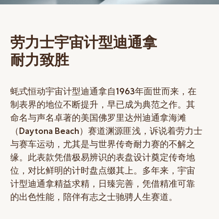
网上商店
中国内地
劳力士宇宙计型迪通拿
香港特别行政区
耐力致胜
腕表维修
联络我们
蚝式恒动宇宙计型迪通拿自1963年面世而来，在
会员
制表界的地位不断提升，早已成为典范之作。其
命名与声名卓著的美国佛罗里达州迪通拿海滩
登入
（Daytona Beach）赛道渊源匪浅，诉说着劳力士
注册
与赛车运动，尤其是与世界传奇耐力赛的不解之
缘。此表款凭借极易辨识的表盘设计奠定传奇地
会员尊享
位，对比鲜明的计时盘点缀其上。多年来，宇宙
计型迪通拿精益求精，日臻完善，凭借精准可靠
的出色性能，陪伴有志之士驰骋人生赛道。
繁體中文
|
English