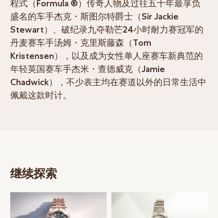
程式（Formula ®）传奇人物及过往五十年最享负
盛名的车手杰克・斯图尔特爵士（Sir Jackie
Stewart）、破纪录九夺勒芒24小时耐力赛冠军的
丹麦赛车手汤姆・克里斯藤森（Tom
Kristensen），以及成为女性单人座赛车新典范的
年轻英国赛车手杰米・查德威克（Jamie
Chadwick），不少表主均在赛道以外的日常生活中
佩戴这款时计。
继续探索