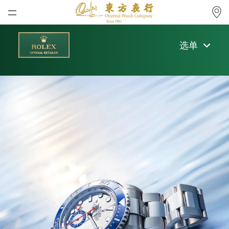
首页
选单
最新消息
腕表资讯
公司动态
欢迎莅临东方表行
劳力士
在香港的劳力士特约零售商
劳力士中古表认证
帝舵表
东方表行很荣幸成为全球劳力士特约零售商网络
的一分子，
获准销售及保养劳力士腕表。
品牌
店铺位置