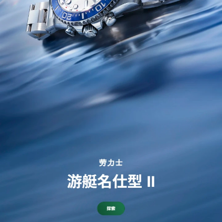
劳力士腕表
网上商店
中国内地
香港特别行政区
腕表维修
联络我们
会员
登入
注册
会员尊享
繁體中文
|
English