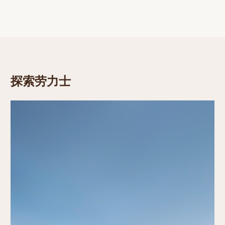
蚝式腕表的百年诞辰
蚝式传奇
了解更多