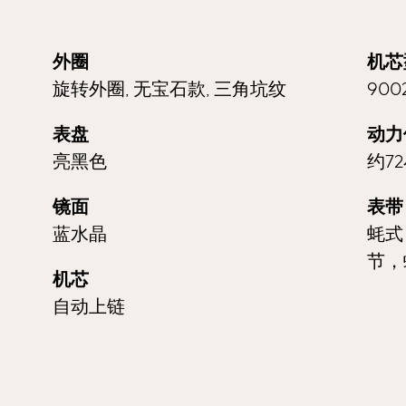
外圈
机芯
旋转外圈, 无宝石款, 三角坑纹
900
表盘
动力
亮黑色
约7
镜面
表带
蓝水晶
蚝式（
节，
机芯
自动上链