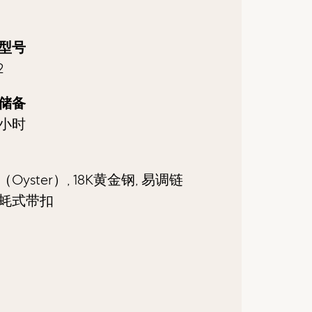
型号
2
储备
2小时
Oyster）, 18K黄金钢, 易调链
蚝式带扣