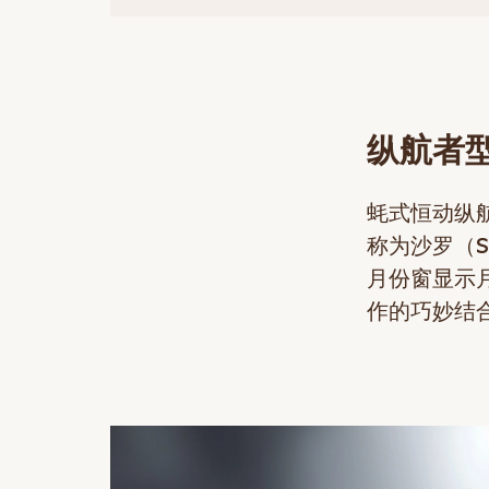
纵航者
蚝式恒动纵
称为沙罗（Sa
月份窗显示
作的巧妙结