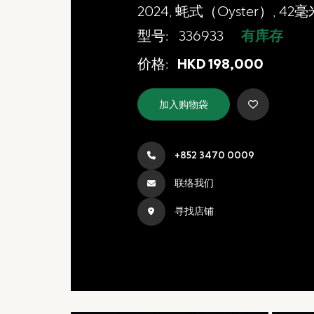
2024, 蚝式（Oyster）, 42
网上商店
型号:
336933
有库存
中国内地
劳力士中古表认证 纵
价格:
HKD
198,000
香港特别行政区
腕表维修
加入购物袋
联络我们
+852 3470 0009
会员
联络我们
登入
寻找店铺
注册
会员尊享