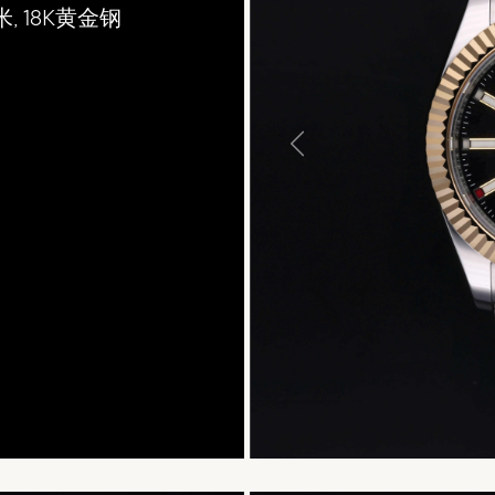
毫米, 18K黄金钢
航者型, 2024, 蚝式（Oyster
Previous
繁體中文
|
English