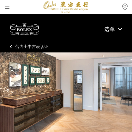
首页
选单
最新消息
腕表资讯
劳力士中古表认证
公司动态
劳力士
劳力士中古表认证
帝舵表
品牌
店铺位置