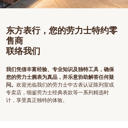
网上商店
中国内地
香港特别行政区
东方表行，您的劳力士特约零
腕表维修
售商
联络我们
联络我们
会员
我们凭借丰富经验、专业知识及独特工具，确保
登入
您的劳力士腕表为真品，并乐意协助解答任何疑
注册
问。
欢迎光临我们的劳力士中古表认证陈列室或
专卖店，细鉴劳力士经典表款等一系列精选时
会员尊享
计，享受真正独特的体验。
繁體中文
|
English