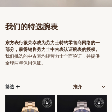
网上商店
中国内地
香港特别行政区
我们的特选腕表
腕表维修
联络我们
东方表行很荣幸成为劳力士特约零售商网络的一
部分，获得销售劳力士
中古表
认证腕表的授权。
会员
我们挑选的
中古表
均经劳力士全面验证，并提供
全球两年保用保证。
登入
注册
会员尊享
筛选
繁體中文
|
English