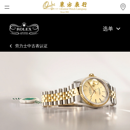
首页
选单
最新消息
腕表资讯
劳力士中古表认证
公司动态
劳力士
劳力士中古表认证
帝舵表
品牌
店铺位置