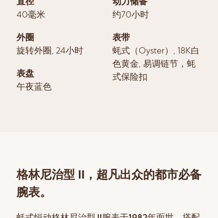
直径
动力储备
40毫米
约70小时
外圈
表带
旋转外圈, 24小时
蚝式（Oyster）, 18K白
色黄金, 易调链节，蚝
表盘
式保险扣
午夜蓝色
格林尼治型 II，超凡出众的都市必备
腕表。
蚝式恒动格林尼治型 II腕表于1982年面世，搭配