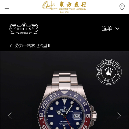
首页
选单
最新消息
腕表资讯
劳力士格林尼治型 II
公司动态
劳力士
劳力士中古表认证
帝舵表
品牌
店铺位置
Previous
Next