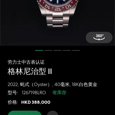
网上商店
中国内地
香港特别行政区
腕表维修
联络我们
会员
劳力士中古表认证
登入
格林尼治型 II
注册
会员尊享
2022, 蚝式（Oyster）, 40毫米, 18K白色黄金
型号:
126719BLRO
有库存
劳力士中古表认证 格林尼治型 II, 2022,
价格:
HKD
388,000
繁體中文
|
English