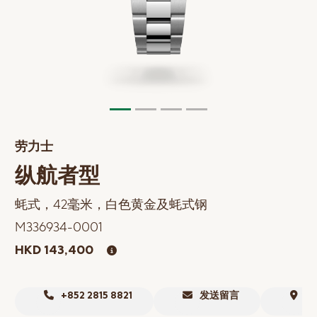
网上商店
中国内地
香港特别行政区
腕表维修
联络我们
劳力士
会员
纵航者型
登入
蚝式，42毫米，白色黄金及蚝式钢
注册
M336934-0001
会员尊享
HKD 143,400
繁體中文
|
English
+852 2815 8821
发送留言
寻