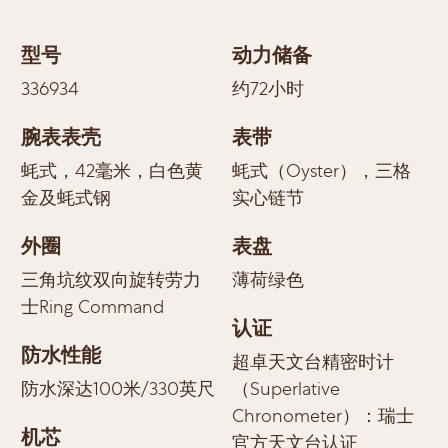
型号
动力储备
336934
约72小时
腕表表壳
表带
蚝式，42毫米，白色黄
蚝式（Oyster），三格
金及蚝式钢
实心链节
外圈
表盘
三角坑纹双向旋转劳力
薄荷绿色
士Ring Command
认证
防水性能
超卓天文台精密时计
防水深达100米/330英尺
（Superlative
Chronometer）：瑞士
机芯
官方天文台认证