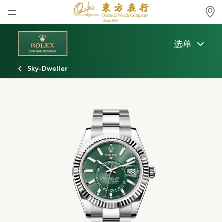
首页
选单
最新消息
Sky-Dweller
腕表资讯
公司动态
劳力士
劳力士中古表认证
帝舵表
品牌
店铺位置