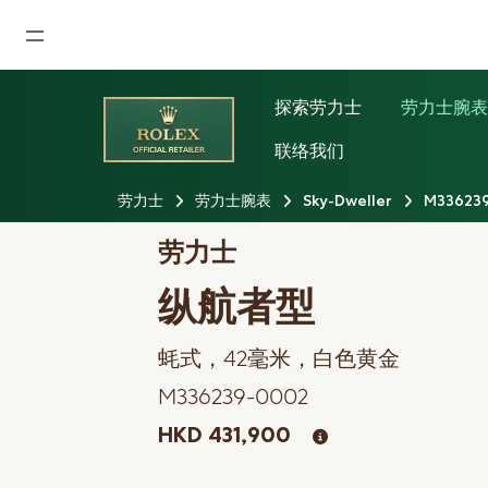
首页
探索劳力士
劳力士腕
最新消息
联络我们
腕表资讯
劳力士
劳力士腕表
Sky-Dweller
M33623
公司动态
劳力士
劳力士
纵航者型
劳力士中古表认证
蚝式，42毫米，白色黄金
帝舵表
M336239-0002
品牌
HKD 431,900
店铺位置