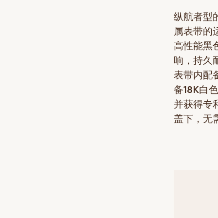
纵航者型的
属表带的
高性能黑
响，持久耐
表带内配
备18K
并获得专利
盖下，无