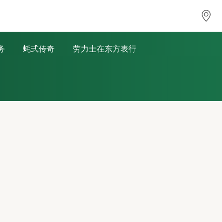
务
蚝式传奇
劳力士在东方表行