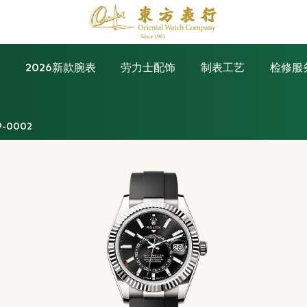
表
2026新款腕表
劳力士配饰
制表工艺
检修服
9-0002