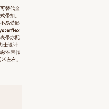
是可替代金
蚝式带扣。
也不易受影
rflex
，表带亦配
力士设计
，隐蔽在带扣
毫米左右。