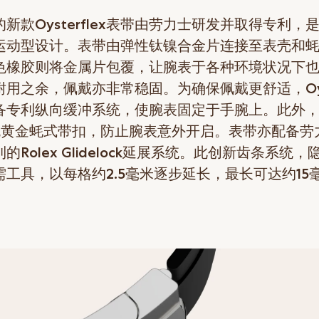
新款Oysterflex表带由劳力士研发并取得专利，
运动型设计。表带由弹性钛镍合金片连接至表壳和
色橡胶则将金属片包覆，让腕表于各种环境状况下
用之余，佩戴亦非常稳固。为确保佩戴更舒适，Oyste
备专利纵向缓冲系统，使腕表固定于手腕上。此外
白色黄金蚝式带扣，防止腕表意外开启。表带亦配备劳
的Rolex Glidelock延展系统。此创新齿条系统
需工具，以每格约2.5毫米逐步延长，最长可达约15