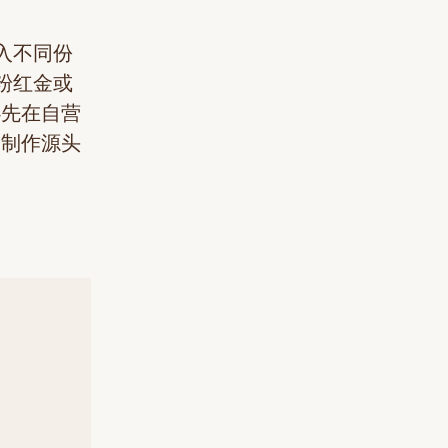
入不同份
粉红金或
必先在自营
自制作源头