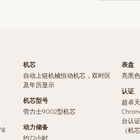
机芯
表盘
自动上链机械恒动机芯，双时区
亮黑
及年历显示
认证
机芯型号
超卓天文
劳力士9002型机芯
Chro
台认证
动力储备
g
（机
约72小时