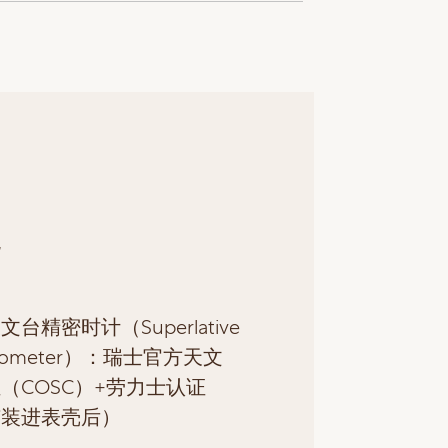
色
台精密时计（Superlative
nometer）：瑞士官方天文
（COSC）+劳力士认证
芯装进表壳后）