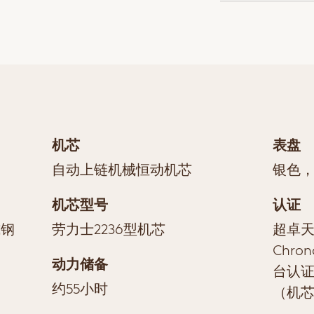
机芯
表盘
自动上链机械恒动机芯
银色
机芯型号
认证
式钢
劳力士2236型机芯
超卓天文
Chro
动力储备
台认证
约55小时
（机