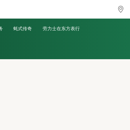
务
蚝式传奇
劳力士在东方表行