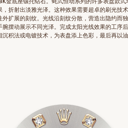
18K金底座镶托钻石。蚝式恒动系列的许多表盘款式
果，折射出淡雅光泽。这种效果需要超卓的刷光技
往外扩展的刻纹。光线沿刻纹分散，营造出隐约而
手腕摆动展示不同光泽。完成太阳光线效果的工序
相沉积法或电镀技术，为表盘添上色彩，最后再以