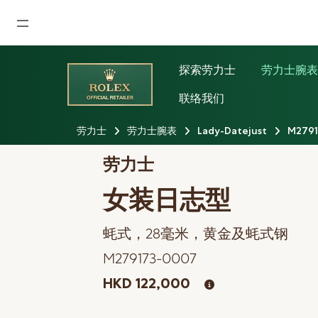
首页
探索劳力士
劳力士腕
最新消息
联络我们
腕表资讯
劳力士
劳力士腕表
Lady-Datejust
M279
公司动态
劳力士
劳力士
女装日志型
劳力士中古表认证
蚝式，28毫米，黄金及蚝式钢
帝舵表
M279173-0007
品牌
HKD 122,000
店铺位置