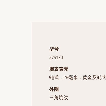
型号
279173
腕表表壳
蚝式，28毫米，黄金及蚝
外圈
三角坑纹