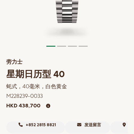
网上商店
中国内地
香港特别行政区
腕表维修
联络我们
劳力士
会员
星期日历型 40
登入
蚝式，40毫米，白色黄金
注册
M228239-0033
会员尊享
HKD 438,700
繁體中文
|
English
+852 2815 8821
发送留言
寻