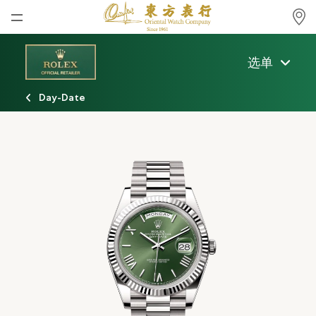
首页
选单
最新消息
Day-Date
腕表资讯
公司动态
劳力士
劳力士中古表认证
帝舵表
品牌
店铺位置