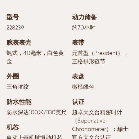
型号
动力储备
228239
约70小时
腕表表壳
表带
蚝式，40毫米，白色黄
元首型（President），
金
三格拱形链节
外圈
表盘
三角坑纹
橄榄绿色
防水性能
认证
防水深达100米/330英尺
超卓天文台精密时计
（Superlative
机芯
Chronometer）：瑞士
官方天文台认证
自动上链机械恒动机芯