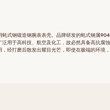
用蚝式钢锻造钢腕表表壳。品牌研发的蚝式钢属904
广泛用于高科技、航空及化工，故必然具备高抗腐
用，经打磨后散发出耀目光芒，即使在极端的环境