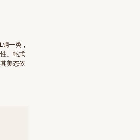
L钢一类，
蚀性。蚝式
，其美态依