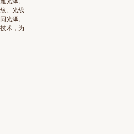
淡雅光泽。
刻纹。光线
不同光泽。
镀技术，为