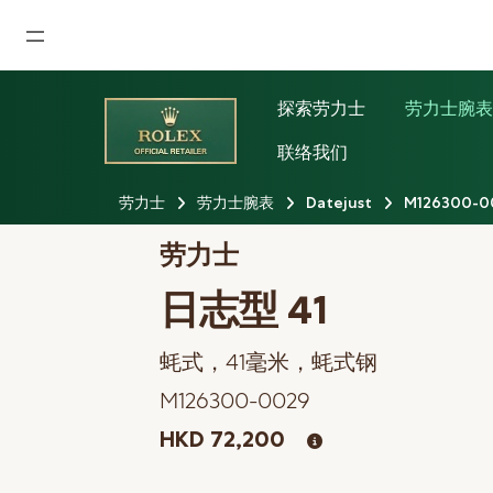
首页
探索劳力士
劳力士腕
最新消息
联络我们
腕表资讯
劳力士
劳力士腕表
Datejust
M126300-0
公司动态
劳力士
劳力士
日志型 41
劳力士中古表认证
蚝式，41毫米，蚝式钢
帝舵表
M126300-0029
品牌
HKD 72,200
店铺位置