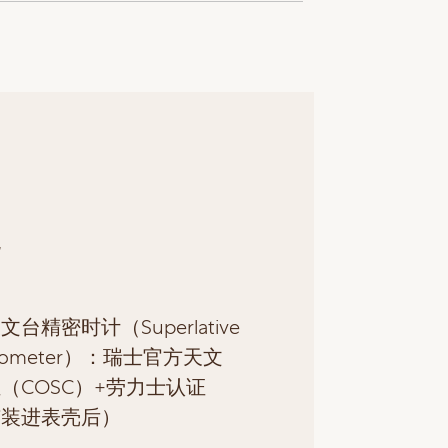
色
台精密时计（Superlative
nometer）：瑞士官方天文
（COSC）+劳力士认证
芯装进表壳后）