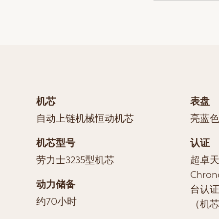
机芯
表盘
自动上链机械恒动机芯
亮蓝
机芯型号
认证
劳力士3235型机芯
超卓天文
Chro
动力储备
台认证
约70小时
（机