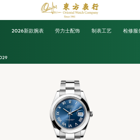
表
2026新款腕表
劳力士配饰
制表工艺
检修服
029