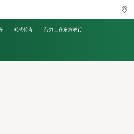
务
蚝式传奇
劳力士在东方表行