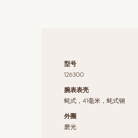
型号
126300
腕表表壳
蚝式，41毫米，蚝式钢
外圈
磨光