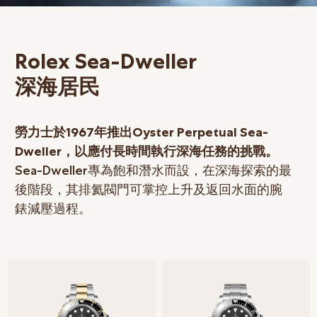
網上商店
中國內地
Rolex Sea-Dweller
香港特別行政區
深海居民
腕表維修
聯絡我們
勞力士於1967年推出Oyster Perpetual Sea-
會員
Dweller，以應付長時間執行深海任務的挑戰。
Sea-Dweller專為飽和潛水而設，在深海探索的最
登入
後階段，其排氦閥門可掌控上升及返回水面的腕
註冊
錶減壓過程。
會員尊享
简体中文
|
English