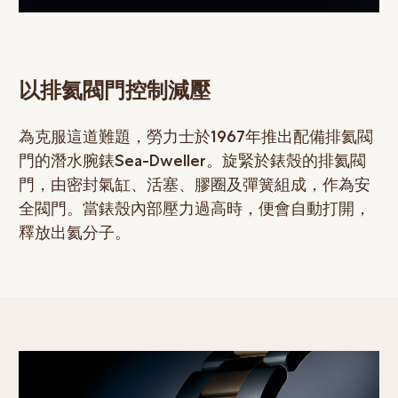
以排氦閥門控制減壓
為克服這道難題，勞力士於1967年推出配備排氦閥
門的潛水腕錶Sea-Dweller。旋緊於錶殼的排氦閥
門，由密封氣缸、活塞、膠圈及彈簧組成，作為安
全閥門。當錶殼內部壓力過高時，便會自動打開，
釋放出氦分子。