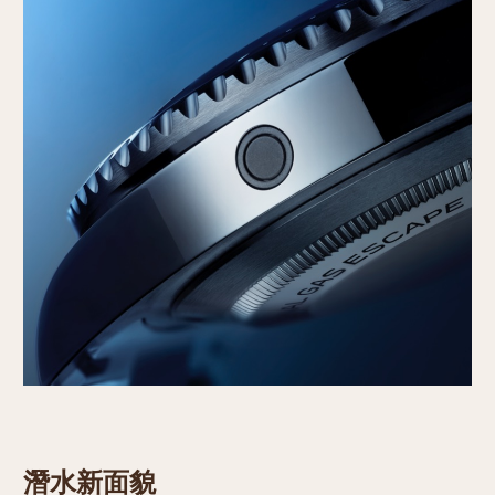
潛水新面貌