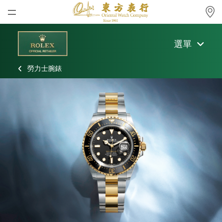
首頁
選單
最新消息
勞力士腕錶
腕表資訊
公司動態
勞力士
勞力士中古錶認證
帝舵表
品牌
店鋪位置