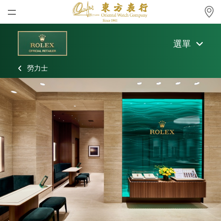
首頁
選單
最新消息
勞力士
腕表資訊
公司動態
勞力士
勞力士中古錶認證
帝舵表
品牌
店鋪位置