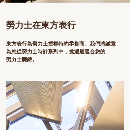
網上商店
中國內地
勞力士在東方表行
香港特別行政區
腕表維修
東方表行
為
勞力士
授權特約零售商。我們將誠意
聯絡我們
為您從
勞力士
時計系列中，挑選最適合您的
勞力士
腕錶。
會員
登入
註冊
會員尊享
简体中文
|
English