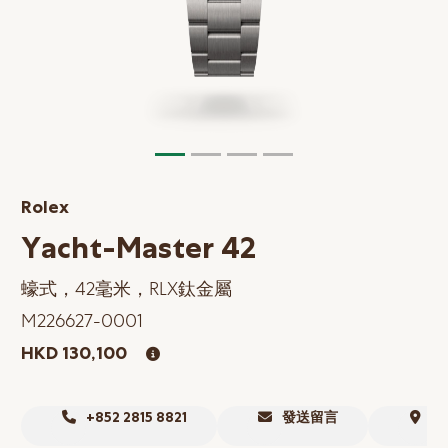
網上商店
中國內地
香港特別行政區
腕表維修
聯絡我們
Rolex
會員
Yacht-Master 42
登入
蠔式，42毫米，RLX鈦金屬
註冊
M226627-0001
會員尊享
HKD 130,100
简体中文
|
English
+852 2815 8821
發送留言
尋