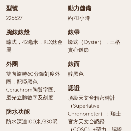
型號
動力儲備
226627
約70小時
腕錶錶殼
錶帶
蠔式，42毫米，RLX鈦金
蠔式（Oyster），三格
屬
實心鏈節
外圈
錶面
雙向旋轉60分鐘刻度外
醇黑色
圈，配啞黑色
認證
Cerachrom陶質字圈、
磨光立體數字及刻度
頂級天文台精密時計
（Superlative
防水功能
Chronometer）：瑞士
防水深達100米/330呎
官方天文台認證
（COSC）+勞力士認證