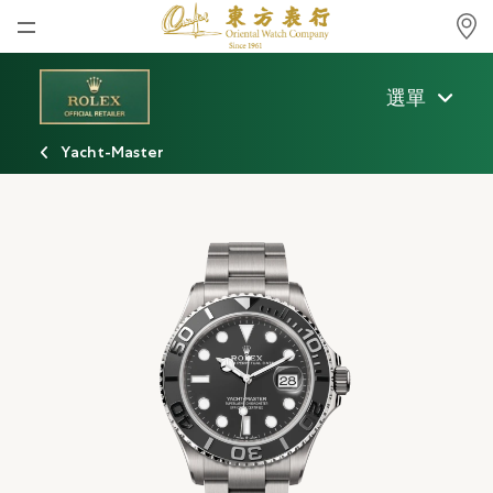
首頁
選單
最新消息
Yacht-Master
腕表資訊
公司動態
勞力士
勞力士中古錶認證
帝舵表
品牌
店鋪位置