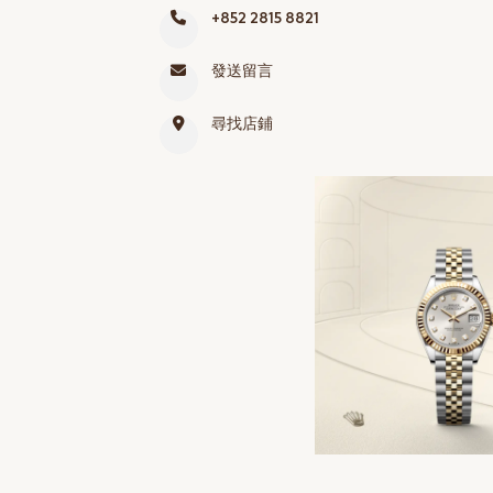
+852 2815 8821
網上商店
中國內地
發送留言
香港特別行政區
尋找店鋪
腕表維修
聯絡我們
會員
登入
註冊
會員尊享