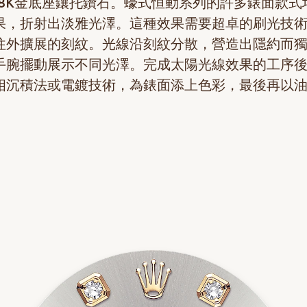
18K金底座鑲托鑽石。蠔式恒動系列的許多錶面款式
果，折射出淡雅光澤。這種效果需要超卓的刷光技
往外擴展的刻紋。光線沿刻紋分散，營造出隱約而
手腕擺動展示不同光澤。完成太陽光線效果的工序
相沉積法或電鍍技術，為錶面添上色彩，最後再以