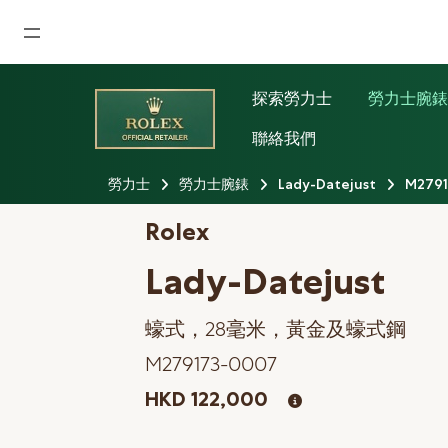
首頁
探索勞力士
勞力士腕
最新消息
聯絡我們
腕表資訊
勞力士
勞力士腕錶
Lady-Datejust
M279
公司動態
Rolex
勞力士
Lady-Datejust
勞力士中古錶認證
蠔式，28毫米，黃金及蠔式鋼
帝舵表
M279173-0007
品牌
HKD 122,000
店鋪位置