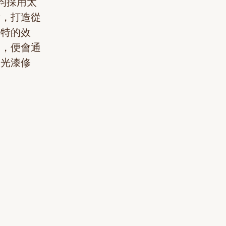
均採用太
術，打造從
獨特的效
後，便會通
油光漆修