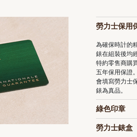
勞力士保用
為確保時計的
錶在組裝後均
特約零售商購
五年保用保證
會填寫勞力士
錶為真品。
綠色印章
勞力士錶盒