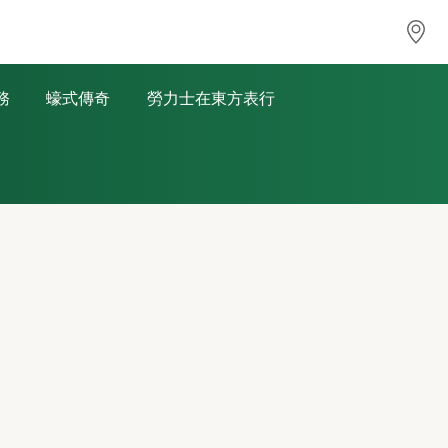
務
蠔式傳奇
勞力士在東方表行