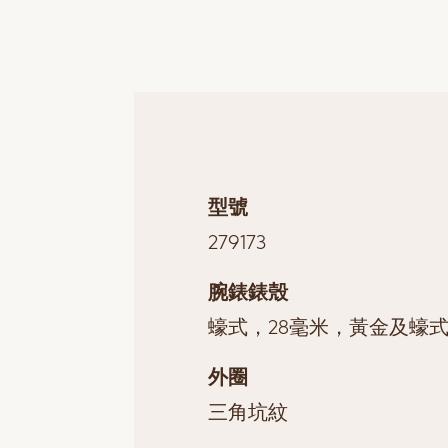
型號
279173
腕錶錶殼
蠔式，28毫米，黃金及蠔
外圈
三角坑紋