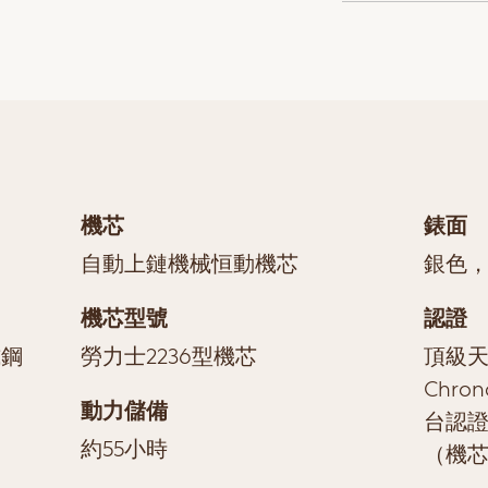
機芯
錶面
自動上鏈機械恒動機芯
銀色
機芯型號
認證
式鋼
勞力士2236型機芯
頂級天文
Chro
動力儲備
台認證
約55小時
（機