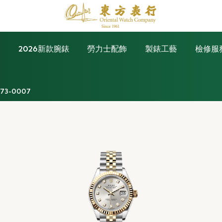
錶
2026新款腕錶
勞力士配飾
製錶工藝
檢修服
173-0007