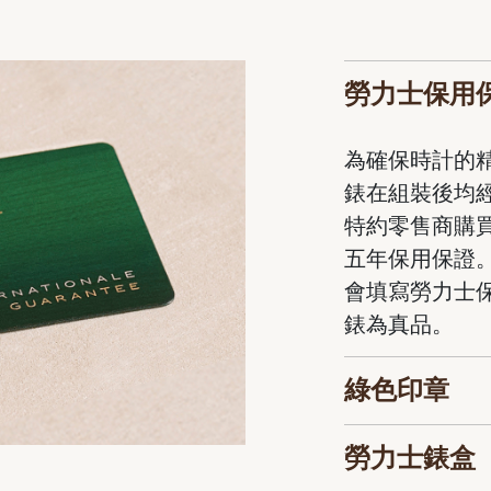
勞力士保用
為確保時計的
錶在組裝後均
特約零售商購
五年保用保證
會填寫勞力士
錶為真品。
綠色印章
勞力士錶盒