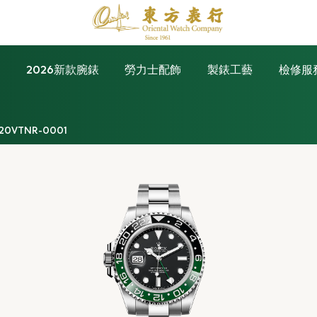
錶
2026新款腕錶
勞力士配飾
製錶工藝
檢修服
20VTNR-0001