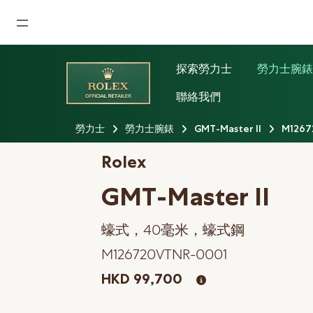
首頁
探索勞力士
勞力士腕
最新消息
聯絡我們
腕表資訊
勞力士
勞力士腕錶
GMT-Master II
M1267
公司動態
Rolex
勞力士
GMT-Master II
勞力士中古錶認證
蠔式，40毫米，蠔式鋼
帝舵表
M126720VTNR-0001
品牌
HKD 99,700
店鋪位置