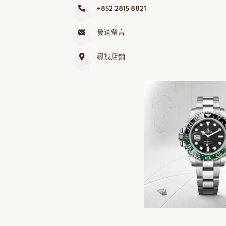
+852 2815 8821
網上商店
中國內地
發送留言
香港特別行政區
尋找店鋪
腕表維修
聯絡我們
會員
登入
註冊
會員尊享