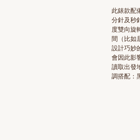
此錶款配備
分針及秒針
度雙向旋
間（比如
設計巧妙
會因此影
讀取出發地
調搭配：