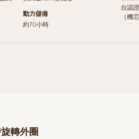
台認證
動力儲備
（機
約70小時
時旋轉外圈