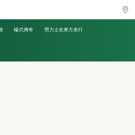
務
蠔式傳奇
勞力士在東方表行