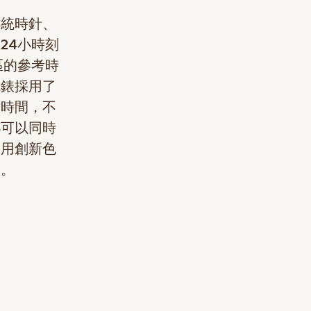
傳統時針、
和24小時刻
區的參考時
腕錶採用了
校時間，不
都可以同時
採用創新色
調。