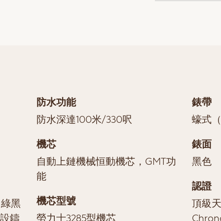
防水功能
錶帶
防水深達100米/330呎
蠔式（
機芯
錶面
自動上鏈機械恒動機芯，GMT功
黑色
能
認證
機芯型號
；綠黑
頂級天文
，設鑄
勞力士3285型機芯
Chro