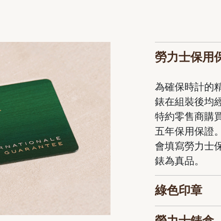
勞力士保用
為確保時計的
錶在組裝後均
特約零售商購
五年保用保證
會填寫勞力士
錶為真品。
綠色印章
勞力士錶盒