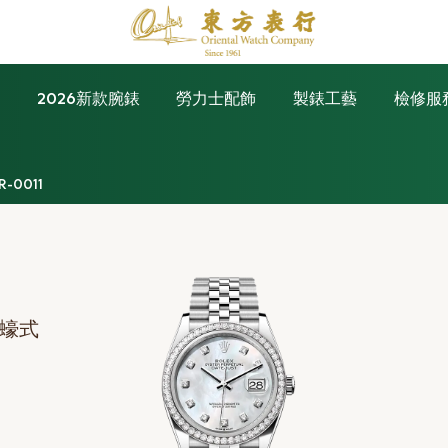
錶
2026新款腕錶
勞力士配飾
製錶工藝
檢修服
R-0011
及蠔式