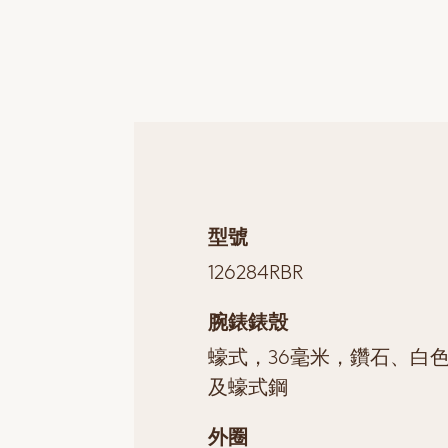
型號
126284RBR
腕錶錶殼
蠔式，36毫米，鑽石、白
及蠔式鋼
外圈