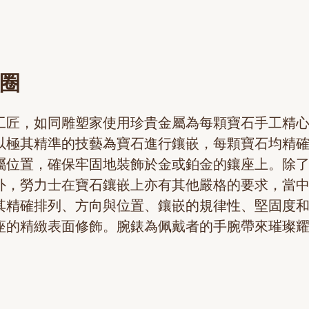
圈
工匠，如同雕塑家使用珍貴金屬為每顆寶石手工精
以極其精準的技藝為寶石進行鑲嵌，每顆寶石均精
屬位置，確保牢固地裝飾於金或鉑金的鑲座上。除
外，勞力士在寶石鑲嵌上亦有其他嚴格的要求，當
其精確排列、方向與位置、鑲嵌的規律性、堅固度
座的精緻表面修飾。腕錶為佩戴者的手腕帶來璀璨