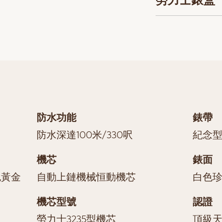
防水功能
錶帶
防水深達100米/330呎
紀念型
機芯
錶面
色黃金
自動上鏈機械恒動機芯
白色
機芯型號
認證
勞力士3235型機芯
頂級天文