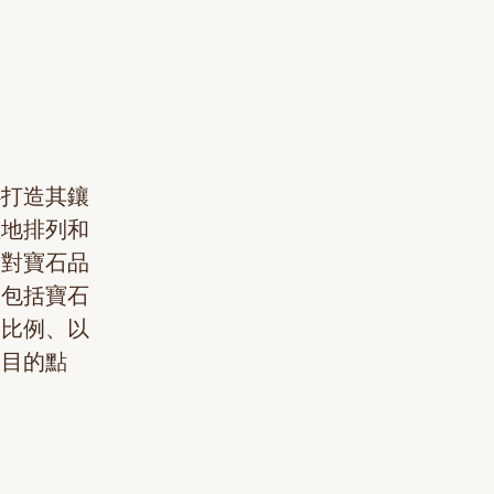
心打造其鑲
確地排列和
了對寶石品
中包括寶石
和比例、以
耀目的點