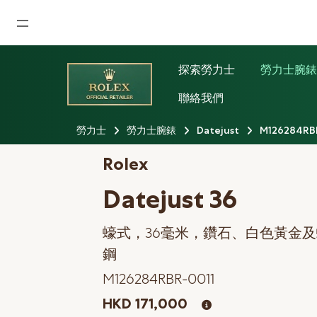
首頁
探索勞力士
勞力士腕
最新消息
聯絡我們
腕表資訊
勞力士
勞力士腕錶
Datejust
M126284RB
公司動態
Rolex
勞力士
Datejust 36
勞力士中古錶認證
蠔式，36毫米，鑽石、白色黃金
帝舵表
鋼
品牌
M126284RBR-0011
店鋪位置
HKD 171,000