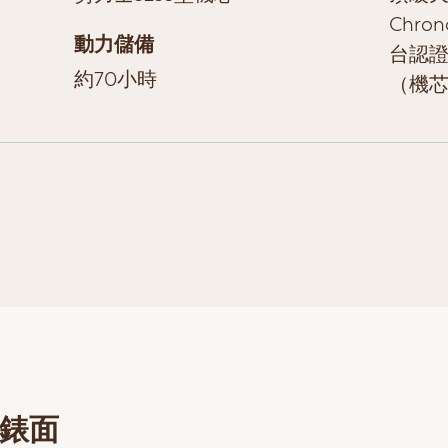
Chro
動力儲備
台認證
約70小時
（機
錶面