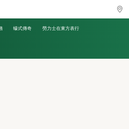
務
蠔式傳奇
勞力士在東方表行