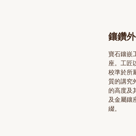
鑲鑽外
寶石鑲嵌
座。工匠
校準於所
質的講究
的高度及
及金屬鑲
綴。