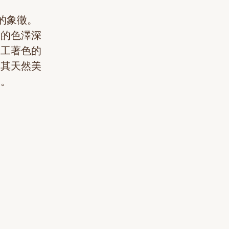
的象徵。
它的色澤深
人工著色的
放其天然美
同。