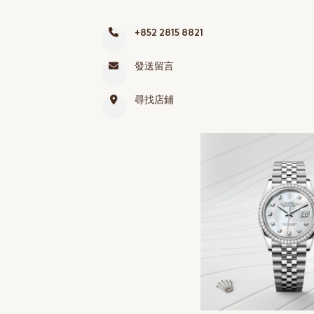
網上商店
+852 2815 8821
中國內地
發送留言
香港特別行政區
腕表維修
尋找店鋪
聯絡我們
會員
登入
註冊
會員尊享