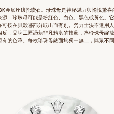
18K金底座鑲托鑽石。珍珠母是神秘魅力與愉悅驚喜
來源，珍珠母可能是粉紅色、白色、黑色或黃色。
亦可按在貝殼哪部分取出而有別。勞力士決不選用
相反，品牌工匠憑藉非凡精湛的技藝，為珍珠母綻
原有的色澤。每枚珍珠母錶面均獨一無二，與眾不