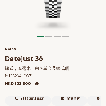
網上商店
中國內地
香港特別行政區
腕表維修
聯絡我們
Rolex
會員
Datejust 36
登入
蠔式，36毫米，白色黃金及蠔式鋼
註冊
M126234-0071
會員尊享
HKD 103,300
简体中文
|
English
+852 2815 8821
發送留言
尋