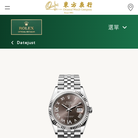
首頁
選單
最新消息
Datejust
腕表資訊
公司動態
勞力士
勞力士中古錶認證
帝舵表
品牌
店鋪位置