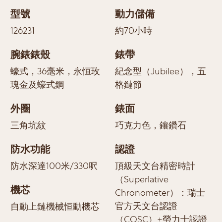
型號
動力儲備
126231
約70小時
腕錶錶殼
錶帶
蠔式，36毫米，永恒玫
紀念型（Jubilee），五
瑰金及蠔式鋼
格鏈節
外圈
錶面
三角坑紋
巧克力色，鑲鑽石
防水功能
認證
防水深達100米/330呎
頂級天文台精密時計
（Superlative
機芯
Chronometer）：瑞士
官方天文台認證
自動上鏈機械恒動機芯
（COSC）+勞力士認證