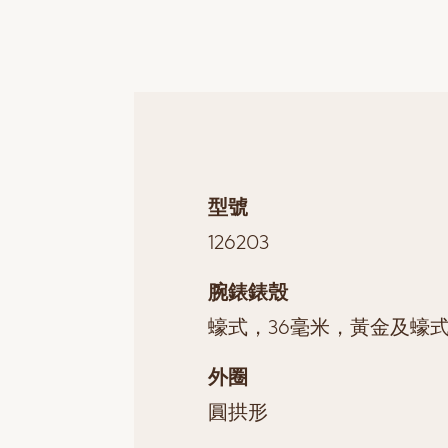
型號
126203
腕錶錶殼
蠔式，36毫米，黃金及蠔
外圈
圓拱形