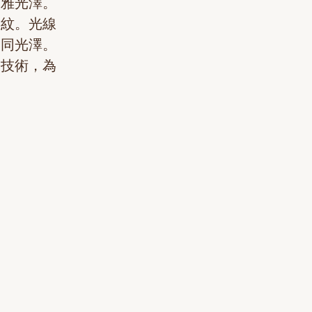
淡雅光澤。
刻紋。光線
不同光澤。
鍍技術，為