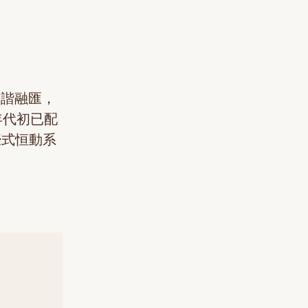
和諧融匯，
年代初已配
蠔式恒動系