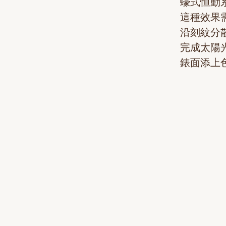
蠔式恒動
這種效果
沿刻紋分
完成太陽
錶面添上