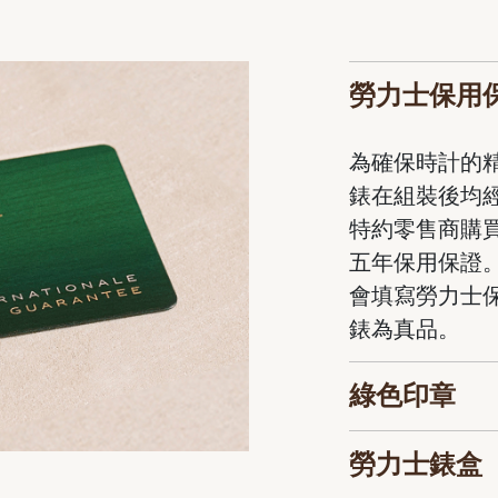
勞力士保用
為確保時計的
錶在組裝後均
特約零售商購
五年保用保證
會填寫勞力士
錶為真品。
綠色印章
勞力士錶盒