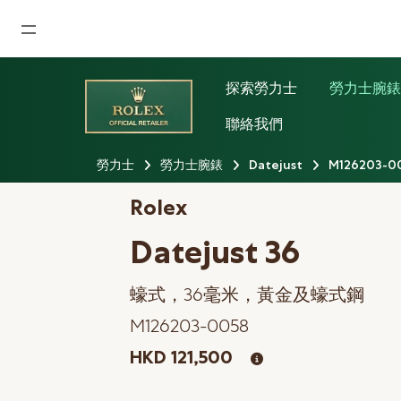
首頁
探索勞力士
勞力士腕
最新消息
聯絡我們
腕表資訊
勞力士
勞力士腕錶
Datejust
M126203-0
公司動態
Rolex
勞力士
Datejust 36
勞力士中古錶認證
蠔式，36毫米，黃金及蠔式鋼
帝舵表
M126203-0058
品牌
HKD 121,500
店鋪位置