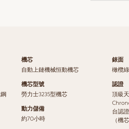
機芯
錶面
自動上鏈機械恒動機芯
橄欖
機芯型號
認證
式鋼
勞力士3235型機芯
頂級天文
Chro
動力儲備
台認證
約70小時
（機