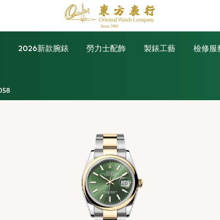
錶
2026新款腕錶
勞力士配飾
製錶工藝
檢修服
058