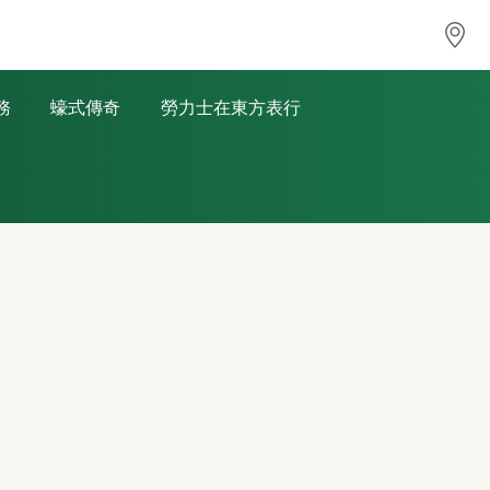
務
蠔式傳奇
勞力士在東方表行