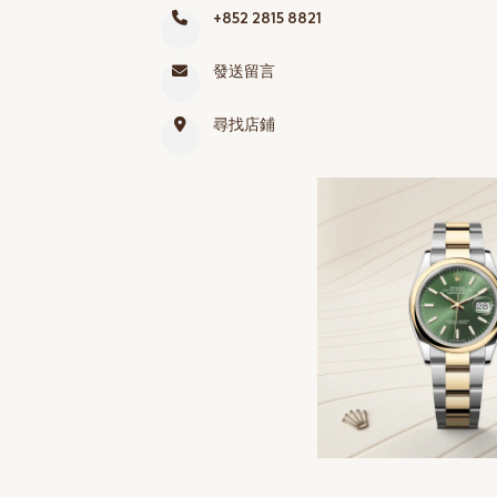
+852 2815 8821
網上商店
中國內地
發送留言
香港特別行政區
尋找店鋪
腕表維修
聯絡我們
會員
登入
註冊
會員尊享