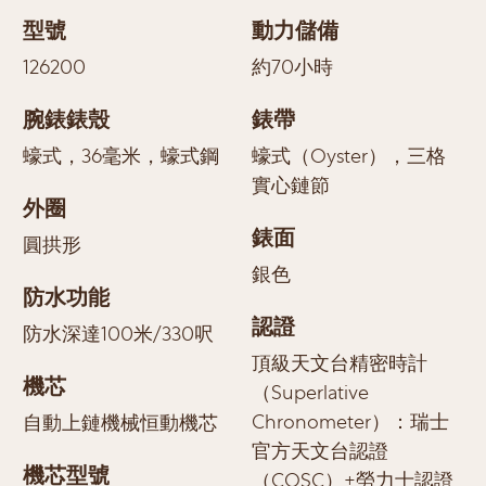
型號
動力儲備
126200
約70小時
腕錶錶殼
錶帶
蠔式，36毫米，蠔式鋼
蠔式（Oyster），三格
實心鏈節
外圈
錶面
圓拱形
銀色
防水功能
認證
防水深達100米/330呎
頂級天文台精密時計
機芯
（Superlative
Chronometer）：瑞士
自動上鏈機械恒動機芯
官方天文台認證
機芯型號
（COSC）+勞力士認證