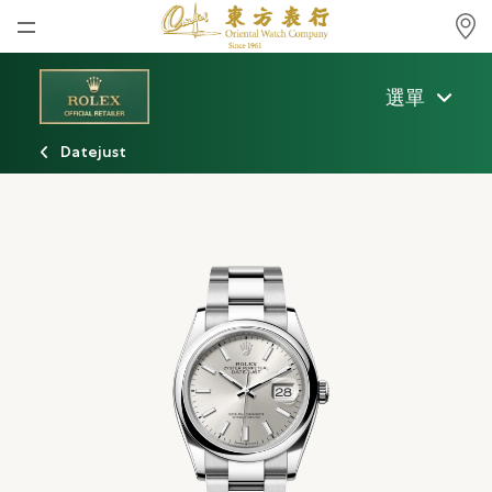
首頁
選單
最新消息
Datejust
腕表資訊
公司動態
勞力士
勞力士中古錶認證
帝舵表
品牌
店鋪位置