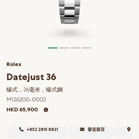
網上商店
中國內地
香港特別行政區
腕表維修
聯絡我們
Rolex
會員
Datejust 36
登入
蠔式，36毫米，蠔式鋼
註冊
M126200-0002
會員尊享
HKD 65,900
简体中文
|
English
+852 2815 8821
發送留言
尋