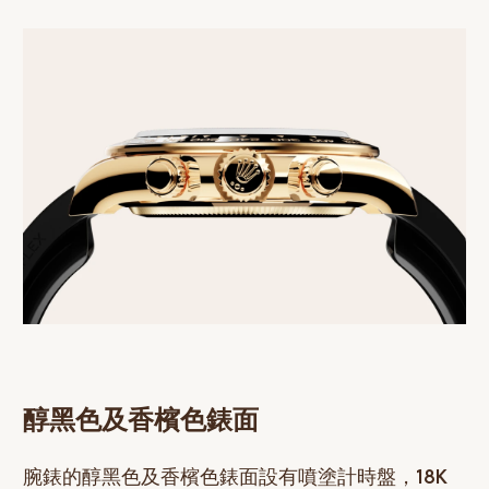
醇黑色及香檳色錶面
腕錶的醇黑色及香檳色錶面設有噴塗計時盤，18K