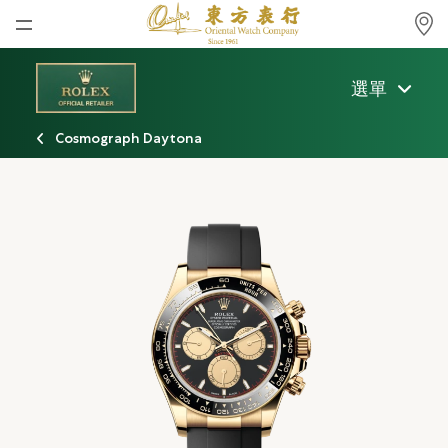
首頁
選單
最新消息
Cosmograph Daytona
腕表資訊
公司動態
勞力士
勞力士中古錶認證
帝舵表
品牌
店鋪位置