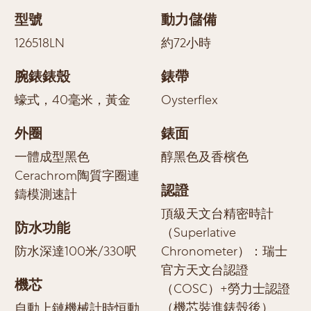
型號
動力儲備
126518LN
約72小時
腕錶錶殼
錶帶
蠔式，40毫米，黃金
Oysterflex
外圈
錶面
一體成型黑色
醇黑色及香檳色
Cerachrom陶質字圈連
認證
鑄模測速計
頂級天文台精密時計
防水功能
（Superlative
防水深達100米/330呎
Chronometer）：瑞士
官方天文台認證
機芯
（COSC）+勞力士認證
（機芯裝進錶殼後）
自動上鏈機械計時恒動