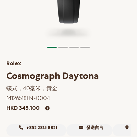
網上商店
中國內地
香港特別行政區
腕表維修
聯絡我們
Rolex
會員
Cosmograph Daytona
登入
蠔式，40毫米，黃金
註冊
M126518LN-0004
會員尊享
HKD 345,100
简体中文
|
English
+852 2815 8821
發送留言
尋