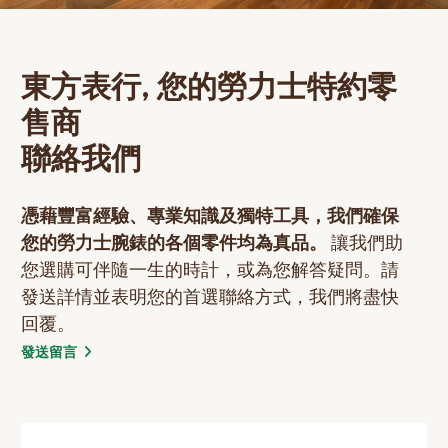
網上商店
中國內地
東方表行, 您的勞力士特約零
香港特別行政區
售商
腕表維修
聯絡我們
聯絡我們
勞力士特約零售商 油麻地
會員
憑藉豐富經驗、專業知識及獨特工具，我們確保
您的勞力士腕錶的各個零件均為真品。
讓我們助
登入
您選購可伴隨一生的時計，或為您解答疑問。請
註冊
發送詳情並表明您的首選聯絡方式，我們將盡快
回覆。
會員尊享
發送留言
简体中文
|
English