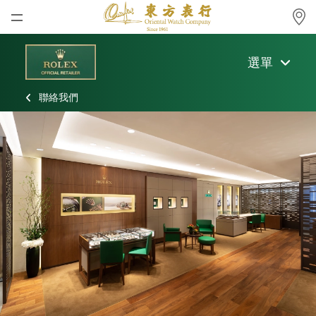
首頁
選單
最新消息
聯絡我們
腕表資訊
公司動態
勞力士
勞力士中古錶認證
帝舵表
品牌
店鋪位置