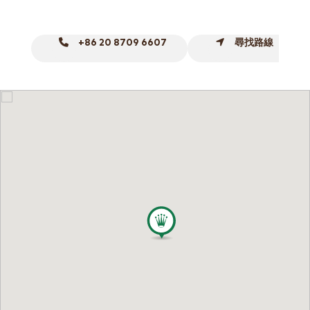
網上商店
中國內地
+86 20 8709 6607
尋找路線
香港特別行政區
腕表維修
聯絡我們
會員
登入
註冊
會員尊享
简体中文
|
English