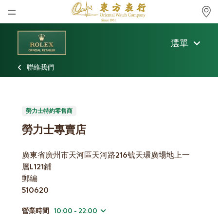
首頁
選單
最新消息
聯絡我們
腕表資訊
公司動態
勞力士
勞力士特約零售商
勞力士專賣店
勞力士中古錶認證
廣東省廣州市天河區天河路216號天環廣場地上一
帝舵表
層L121鋪
品牌
郵編
510620
店鋪位置
營業時間
10:00 - 22:00