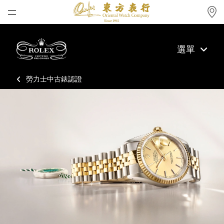
首頁
選單
最新消息
腕表資訊
勞力士中古錶認證
公司動態
勞力士
勞力士中古錶認證
帝舵表
品牌
店鋪位置