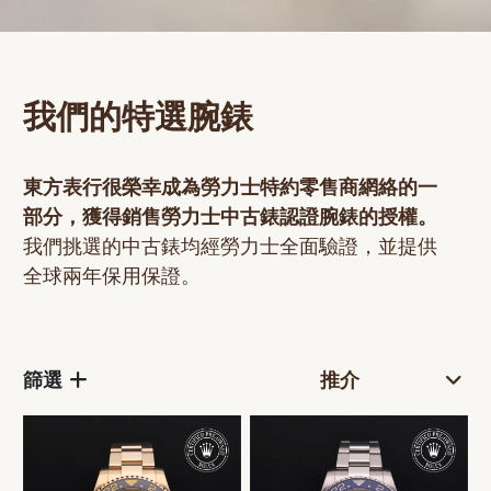
網上商店
中國內地
香港特別行政區
我們的特選腕錶
腕表維修
聯絡我們
東方表行很榮幸成為勞力士特約零售商網絡的一
部分，獲得銷售勞力士
中古錶
認證腕錶的授權。
會員
我們挑選的
中古錶
均經勞力士全面驗證，並提供
全球兩年保用保證。
登入
註冊
會員尊享
篩選
简体中文
|
English