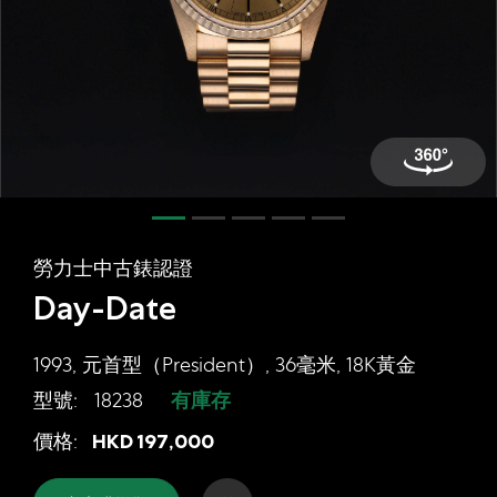
網上商店
中國內地
香港特別行政區
腕表維修
聯絡我們
會員
勞力士中古錶認證
登入
Day-Date
註冊
會員尊享
1993, 元首型（President）, 36毫米, 18K黃金
型號:
18238
有庫存
勞力士中古錶認證 Day-Date, 1993, 元
價格:
HKD
197,000
简体中文
|
English