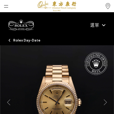
首頁
選單
最新消息
腕表資訊
Rolex Day-Date
公司動態
勞力士
勞力士中古錶認證
帝舵表
品牌
店鋪位置
Previous
Next