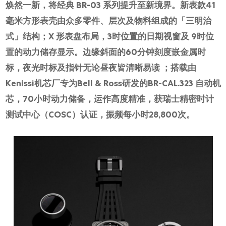
网上商店
焕然一新，将经典 BR-03 系列提升至新境界。新表款41
毫米方形表壳由众多零件、层次及物料组成的「三明治
中国内地
式」结构；X 形表盘布局，3时位置的日期视窗及 9时位
香港特别行政区
置的动力储存显示。边缘斜面的60分钟刻度嵌金属时
腕表维修
标，夜光时标及指针无论昼夜皆清晰易读 ；搭载由
Kenissi机芯厂专为Bell & Ross研发的BR-CAL.323 自动机
联络我们
芯，70小时动力储备，运作高度精准，获瑞士精密时计
会员
测试中心（COSC）认证，振频每小时28,800次。
登入
注册
会员尊享
繁體中文
|
English