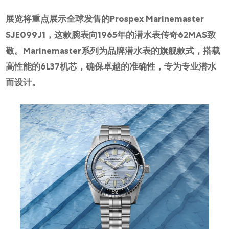
网上商店
展览将重点展示全球发售的Prospex Marinemaster
中国内地
SJE099J1，这款腕表向1965年的潜水表传奇62MAS致
香港特别行政区
敬。Marinemaster系列为品牌潜水表的旗舰款式，搭载
腕表维修
高性能的6L37机芯，确保卓越的准确性，专为专业潜水
而设计。
联络我们
会员
登入
注册
会员尊享
繁體中文
|
English