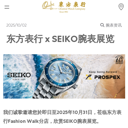
首页
2025/10/02
腕表资讯
最新消息
东方表行 x SEIKO腕表展览
腕表资讯
公司动态
劳力士
劳力士中古表认证
帝舵表
品牌
我们诚挚邀请您於即日至2025年10月31日，莅临东方表
店铺位置
行Fashion Walk分店，欣赏SEIKO腕表展览。