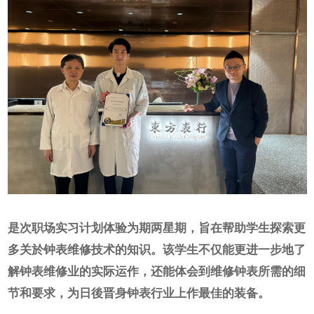
网上商店
中国内地
香港特别行政区
腕表维修
联络我们
会员
登入
注册
会员尊享
是次职场实习计划体验为期两星期，旨在帮助学生探索更
多关於钟表维修技术的知识。该学生不仅能更进一步地了
解钟表维修业的实际运作，还能体会到维修钟表所需的细
繁體中文
|
English
节和要求，为日後晋身钟表行业上作最佳的装备。