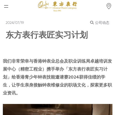
首页
2024/07/19
公司动态
最新消息
东方表行表匠实习计划
腕表资讯
公司动态
劳力士
我们非常荣幸与香港钟表业总会及职业训练局卓越培训发
展中心（精密工程业）携手举办「东方表行表匠实习计
劳力士中古表认证
划」给香港青少年钟表技能邀请赛2024获得佳绩的学
帝舵表
生，让学生亲身接触钟表维修业的职场文化，探索更多职
业资讯。
品牌
店铺位置