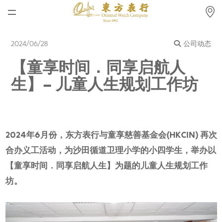
首页
2024/06/28
公司动态
最新消息
【童享时间．同享启航人
腕表资讯
生】– 儿童人生规划工作坊
公司动态
劳力士
2024年6月份，东方表行与童享慈善基金会(HKCIN) 再次
劳力士中古表认证
合办义工活动，为沙田循道卫理小学的小四学生，举办以
帝舵表
【童享时间．同享启航人生】
为题
的
儿童人生规划工作
坊。
品牌
店铺位置