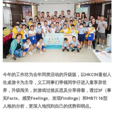
网上商店
中国内地
香港特别行政区
腕表维修
联络我们
会员
登入
注册
今年的工作坊为去年同类活动的升级版，以HKCIN童创人
生桌游卡为主导，义工同事们带领同学仔进入童享异世
会员尊享
界，升级闯关，於游戏过後反思及分享得着，透过3F（事
实Facts、感受Feelings、发现Findings）和MBTI 16型
繁體中文
|
English
人格的分析，更深入地找到自己的优势和弱点。