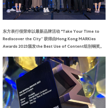
网上商店
中国内地
香港特别行政区
腕表维修
东方表行很荣幸以最新品牌活动 "Take Your Time to
Rediscover the City” 获得由Hong Kong MARKies
联络我们
Awards 2023颁发the Best Use of Content组别铜奖。
会员
登入
注册
会员尊享
繁體中文
|
English