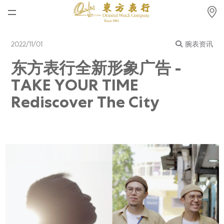
首页
2022/11/01
腕表资讯
最新消息
东方表行全新形象广告 -
腕表资讯
TAKE YOUR TIME
公司动态
Rediscover The City
劳力士
劳力士中古表认证
帝舵表
品牌
店铺位置