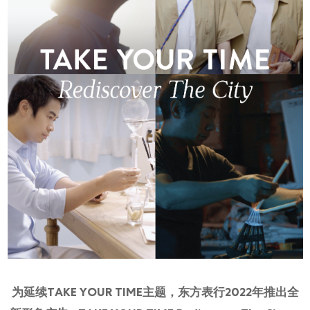
网上商店
中国内地
香港特别行政区
腕表维修
联络我们
会员
登入
注册
会员尊享
繁體中文
|
English
为延续TAKE YOUR TIME主题，东方表行2022年推出全