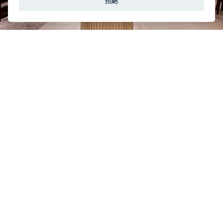
拒絕
在店铺的品牌
Rolex
劳力士
© 2026 Oriental Watch Company Limited.
All Rights Reserved.