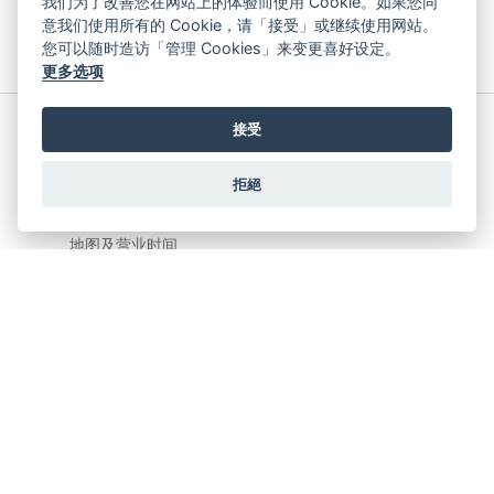
我们为了改善您在网站上的体验而使用 Cookie。如果您同
邮编410005
意我们使用所有的 Cookie，请「接受」或继续使用网站。
您可以随时造访「管理 Cookies」来变更喜好设定。
地图及营业时间
更多选项
接受
劳力士及帝舵专卖店
江苏省常州市延陵西路1号
拒絕
常州购物中心1楼
邮编213003
地图及营业时间
劳力士专卖店
广东省广州市天河区天河路216号
天环广场地上一层L121铺
邮编 510620
地图及营业时间
© 2026 Oriental Watch Company Limited.
All Rights Reserved.