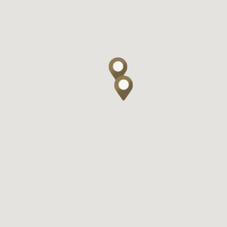
网上商店
中国内地
香港特别行政区
腕表维修
联络我们
会员
登入
注册
会员尊享
繁體中文
|
English