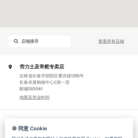
查看所有店铺
劳力士及帝舵专卖店
吉林省长春市朝阳区重庆路1255号
长春卓展购物中心C座一层
邮编130061
地图及营业时间
劳力士专卖店
🍪 同意 Cookie
中国湖南省长沙市芙蓉区解放西路270号
长沙国金中心第一层L135A号铺