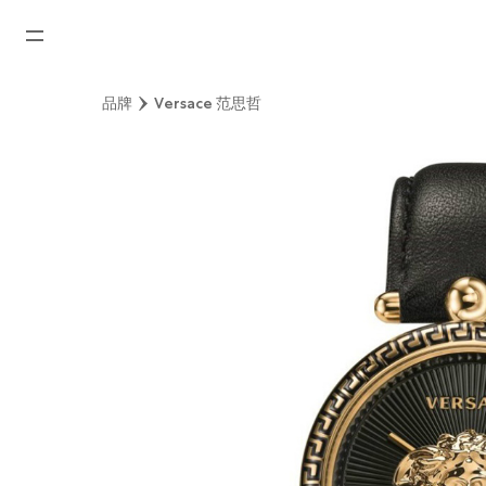
首页
品牌
Versace 范思哲
最新消息
腕表资讯
公司动态
劳力士
劳力士中古表认证
帝舵表
品牌
店铺位置