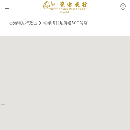
首页
香港特别行政区
铜锣湾轩尼诗道500号店
最新消息
腕表资讯
公司动态
劳力士
劳力士中古表认证
帝舵表
品牌
店铺位置