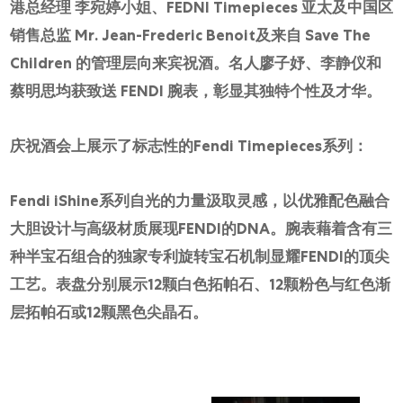
港总经理 李宛婷小姐、FEDNI Timepieces 亚太及中国区
销售总监 Mr. Jean-Frederic Benoit及来自 Save The
Children 的管理层向来宾祝酒。名人廖子妤、李静仪和
蔡明思均获致送 FENDI 腕表，彰显其独特个性及才华。
庆祝酒会上展示了标志性的Fendi Timepieces系列：
Fendi iShine系列自光的力量汲取灵感，以优雅配色融合
大胆设计与高级材质展现FENDI的DNA。腕表藉着含有三
种半宝石组合的独家专利旋转宝石机制显耀FENDI的顶尖
工艺。表盘分别展示12颗白色拓帕石、12颗粉色与红色渐
层拓帕石或12颗黑色尖晶石。