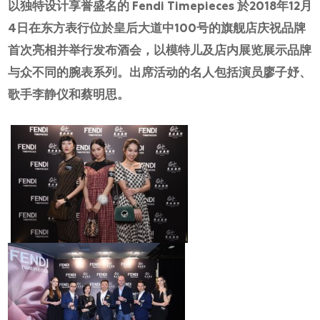
网上商店
以独特设计享誉盛名的 Fendi Timepieces 於2018年12月
4日在东方表行位於皇后大道中100号的旗舰店庆祝品牌
中国内地
首次亮相并举行发布酒会，以模特儿及店内展览展示品牌
香港特别行政区
与众不同的腕表系列。出席活动的名人包括演员廖子妤、
腕表维修
歌手李静仪和蔡明思。
联络我们
会员
登入
注册
会员尊享
繁體中文
|
English