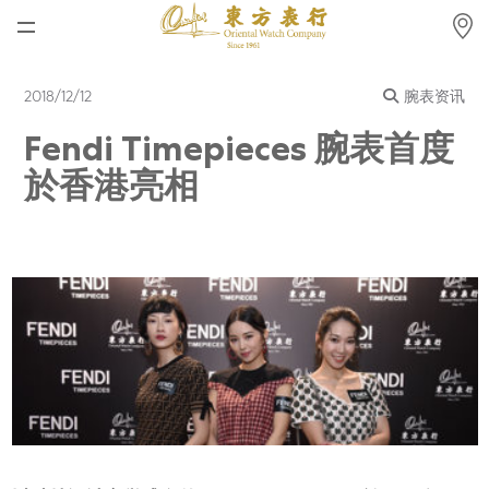
首页
2018/12/12
腕表资讯
最新消息
Fendi Timepieces 腕表首度
腕表资讯
於香港亮相
公司动态
劳力士
劳力士中古表认证
帝舵表
品牌
店铺位置