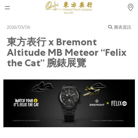
首頁
2026/03/06
腕表資訊
最新消息
東方表行 x Bremont
腕表資訊
Altitude MB Meteor “Felix
公司動態
the Cat” 腕錶展覽
勞力士
勞力士中古錶認證
帝舵表
品牌
店鋪位置