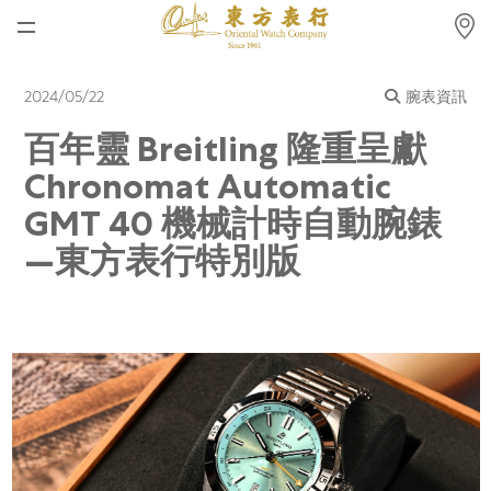
首頁
2024/05/22
腕表資訊
最新消息
百年靈 Breitling 隆重呈獻
腕表資訊
Chronomat Automatic
公司動態
GMT 40 機械計時自動腕錶
—東方表行特別版
勞力士
勞力士中古錶認證
帝舵表
品牌
店鋪位置