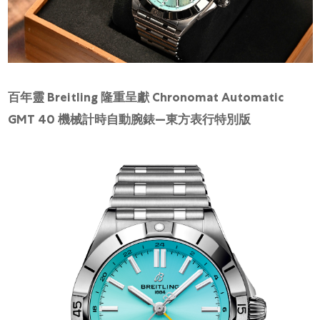
網上商店
中國內地
香港特別行政區
腕表維修
百年靈 Breitling 隆重呈獻 Chronomat Automatic
GMT 40 機械計時自動腕錶—東方表行特別版
聯絡我們
會員
登入
註冊
會員尊享
简体中文
|
English