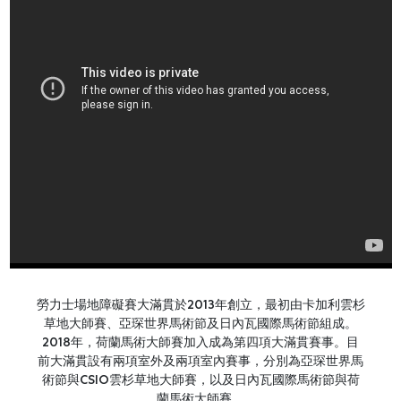
勞力士場地障礙賽大滿貫於2013年創立，最初由卡加利雲杉
草地大師賽、亞琛世界馬術節及日內瓦國際馬術節組成。
2018年，荷蘭馬術大師賽加入成為第四項大滿貫賽事。目
前大滿貫設有兩項室外及兩項室內賽事，分別為亞琛世界馬
術節與CSIO雲杉草地大師賽，以及日內瓦國際馬術節與荷
蘭馬術大師賽。