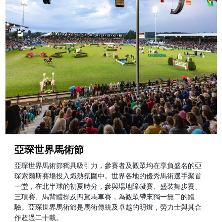
亞琛世界馬術節
亞琛世界馬術節獨具吸引力，參賽者及觀眾均在享負盛名的亞
琛索爾斯賽場投入熾熱氛圍中。世界各地的優秀馬術選手聚首
一堂，在北半球的初夏時分，參與場地障礙賽、盛裝舞步賽、
三項賽、馬背體操及四駕馬車賽，為觀眾帶來獨一無二的體
驗。亞琛世界馬術節是馬術傳統及卓越的明燈，勞力士與其合
作超過二十載。