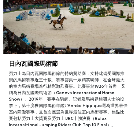
日內瓦國際馬術節
勞力士為日內瓦國際馬術節的特約贊助商，支持此備受國際推
崇的馬術賽事近三十載。賽事雲集一眾精英騎師，在全球最大
的室內馬術賽場進行精彩激烈賽事。此賽事於1926年首辦，又
稱為日內瓦國際馬術節（Geneva International Horse
Show）。2019年，賽事在騎師、記者及馬術界相關人士的投
票下，第十度獲國際馬術年鑑L'Année Hippique選為世界最佳
室内障礙賽事，且首次獲選為世界最佳室内馬術賽事。焦點比
賽包括勞力士大獎賽及勞力士IJRC十強決賽（Rolex
Internaltional Jumping Riders Club Top 10 Final）。