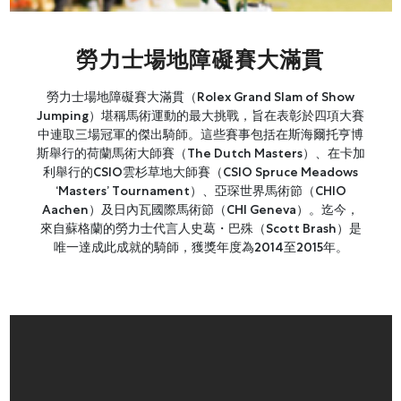
網上商店
中國內地
勞力士場地障礙賽大滿貫
香港特別行政區
勞力士場地障礙賽大滿貫（Rolex Grand Slam of Show
腕表維修
Jumping）堪稱馬術運動的最大挑戰，旨在表彰於四項大賽
中連取三場冠軍的傑出騎師。這些賽事包括在斯海爾托亨博
聯絡我們
斯舉行的荷蘭馬術大師賽（The Dutch Masters）、在卡加
利舉行的CSIO雲杉草地大師賽（CSIO Spruce Meadows
會員
‘Masters’ Tournament）、亞琛世界馬術節（CHIO
Aachen）及日內瓦國際馬術節（CHI Geneva）。迄今，
登入
來自蘇格蘭的勞力士代言人史葛・巴殊（Scott Brash）是
唯一達成此成就的騎師，獲獎年度為2014至2015年。
註冊
會員尊享
简体中文
|
English