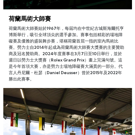
荷蘭馬術大師賽
荷蘭馬術大師賽始於1967年，每屆均在中世紀古城斯海爾托亨
博斯舉行，吸引全球頂尖的選手參加。賽事包括精彩的場地障
礙賽及優雅的盛裝舞步賽，堪稱荷蘭首屈一指的室內馬術比
賽。勞力士自2014年起成為荷蘭馬術大師賽大獎賽的主要贊助
商及冠名贊助商。2024年度賽事在3月7日至10日舉行，並於
週日以勞力士大獎賽（Rolex Grand Prix）畫上完滿句號。這
是今年首項大賽，亦是勞力士場地障礙賽大滿貫的一部分。代
言人丹尼爾・杜瑟（Daniel Deusser）曾於2015年及2022年
勝出此賽事。