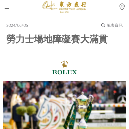
首頁
2024/03/05
腕表資訊
最新消息
勞力士場地障礙賽大滿貫
腕表資訊
公司動態
勞力士
勞力士中古錶認證
帝舵表
品牌
店鋪位置