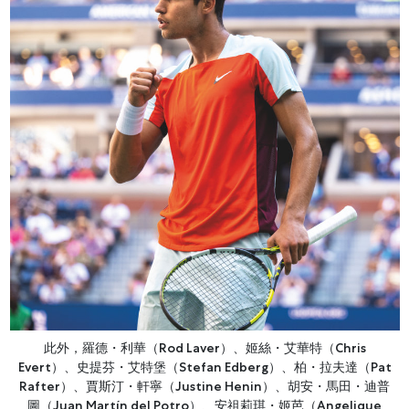
此外，羅德・利華（Rod Laver）、姬絲・艾華特（Chris
Evert）、史提芬・艾特堡（Stefan Edberg）、柏・拉夫達（Pat
Rafter）、賈斯汀・軒寧（Justine Henin）、胡安・馬田・迪普
圖（Juan Martín del Potro）、安祖莉琪・姬芭（Angelique