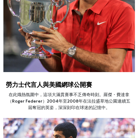
勞力士代言人與美國網球公開賽
在此熾熱氛圍中，這項大滿貫賽事不乏傳奇時刻。羅傑・費達拿
（Roger Federer）2004年至2008年在法拉盛草地公園連續五
屆奪冠的英姿，深深刻印在球迷的記憶中。