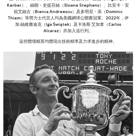
Kerber）、絲朗・史提芬絲（Sloane Stephens）、比安卡・安
祖艾絲古（Bianca Andreescu）及多明尼・添（Dominic
Thiem）等勞力士代言人均為美國網球公開賽冠軍。2022年，伊
加·絲維雅迪克（Iga Świątek）及卡洛斯·艾加拿（Carlos
Alcaraz）亦加入這行列。
這些體壇精英均體現出技術精準及力求進步的精神。