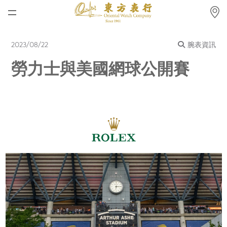
首頁
2023/08/22
腕表資訊
最新消息
勞力士與美國網球公開賽
腕表資訊
公司動態
勞力士
勞力士中古錶認證
帝舵表
品牌
店鋪位置