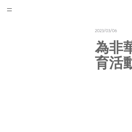
首頁
2023/03/06
最新消息
為非
腕表資訊
育活
公司動態
勞力士
勞力士中古錶認證
帝舵表
品牌
店鋪位置