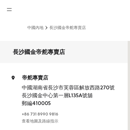
首頁
中國內地
長沙國金帝舵專賣店
最新消息
腕表資訊
長沙國金帝舵專賣店
公司動態
勞力士
帝舵專賣店
勞力士中古錶認證
中國湖南省長沙市芙蓉區解放西路270號
長沙國金中心第一層L135A號舖
帝舵表
郵編410005
品牌
+86 731 8990 9816
查看地圖及路線指示
店鋪位置