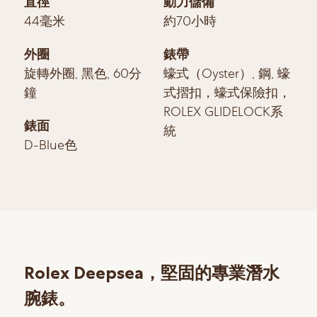
直徑
動力儲備
44毫米
約70小時
外圈
錶帶
旋轉外圈, 黑色, 60分
蠔式（Oyster）, 鋼, 蠔
鐘
式摺扣，蠔式保險扣，
ROLEX GLIDELOCK系
錶面
統
D-Blue色
Rolex Deepsea，堅固的專業潛水
腕錶。