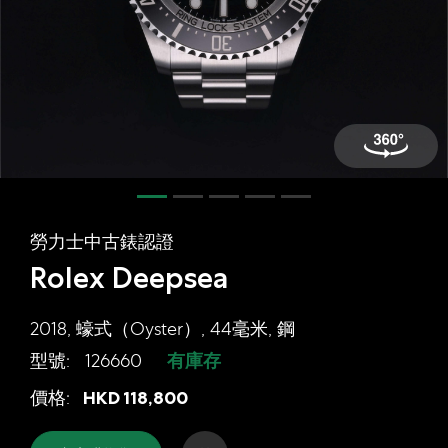
網上商店
中國內地
香港特別行政區
腕表維修
聯絡我們
會員
勞力士中古錶認證
登入
Rolex Deepsea
註冊
會員尊享
2018, 蠔式（Oyster）, 44毫米, 鋼
型號:
126660
有庫存
勞力士中古錶認證 Rolex Deepsea, 20
價格:
HKD
118,800
简体中文
|
English