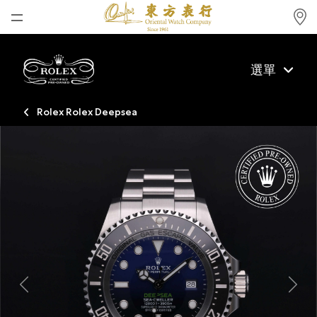
首頁
選單
最新消息
腕表資訊
Rolex Rolex Deepsea
公司動態
勞力士
勞力士中古錶認證
帝舵表
品牌
店鋪位置
Previous
Next