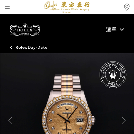
首頁
選單
最新消息
腕表資訊
Rolex Day-Date
公司動態
勞力士
勞力士中古錶認證
帝舵表
品牌
店鋪位置
Previous
Next