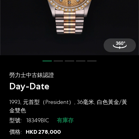
網上商店
中國內地
香港特別行政區
腕表維修
聯絡我們
會員
勞力士中古錶認證
登入
Day-Date
註冊
會員尊享
1993, 元首型（President）, 36毫米, 白色黃金/黃
金雙色
型號:
18349BIC
有庫存
简体中文
|
English
勞力士中古錶認證 Day-Date, 1993,
價格:
HKD
278,000