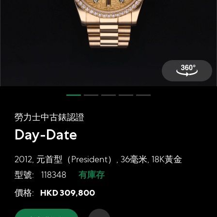
網上商店
中國內地
香港特別行政區
腕表維修
聯絡我們
會員
勞力士中古錶認證
登入
Day-Date
註冊
會員尊享
2012, 元首型（President）, 36毫米, 18K黃金
型號:
118348
有庫存
勞力士中古錶認證 Day-Date, 2012, 元
價格:
HKD
309,800
简体中文
|
English