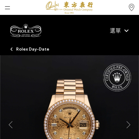
首頁
選單
最新消息
腕表資訊
Rolex Day-Date
公司動態
勞力士
勞力士中古錶認證
帝舵表
品牌
店鋪位置
Previous
Next