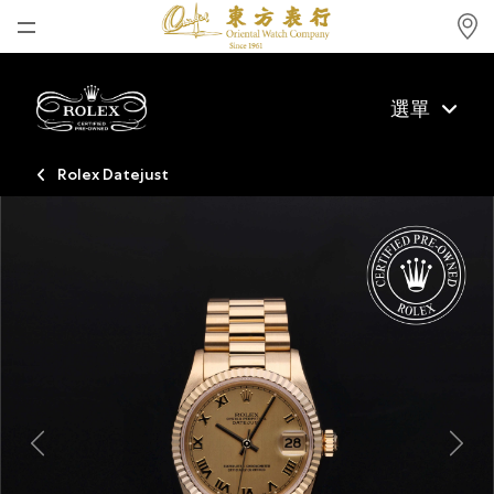
首頁
選單
最新消息
腕表資訊
Rolex Datejust
公司動態
勞力士
勞力士中古錶認證
帝舵表
品牌
店鋪位置
Previous
Next