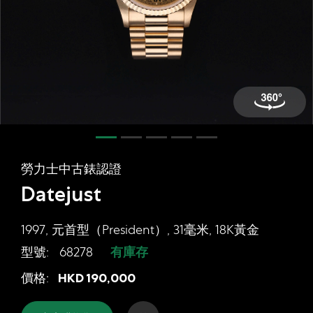
網上商店
中國內地
香港特別行政區
腕表維修
聯絡我們
會員
勞力士中古錶認證
登入
Datejust
註冊
會員尊享
1997, 元首型（President）, 31毫米, 18K黃金
型號:
68278
有庫存
勞力士中古錶認證 Datejust, 1997, 元
價格:
HKD
190,000
简体中文
|
English