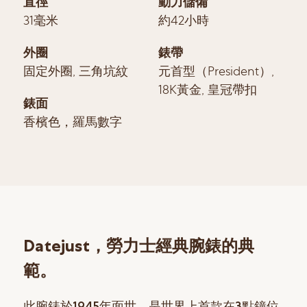
直徑
動力儲備
31毫米
約42小時
外圈
錶帶
固定外圈, 三角坑紋
元首型（President）,
18K黃金, 皇冠帶扣
錶面
香檳色，羅馬數字
Datejust，勞力士經典腕錶的典
範。
此腕錶於1945年面世，是世界上首款在3點鐘位