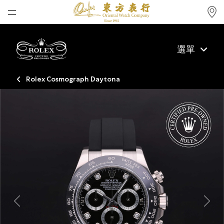
首頁
選單
最新消息
腕表資訊
Rolex Cosmograph Daytona
公司動態
勞力士
勞力士中古錶認證
帝舵表
品牌
店鋪位置
Previous
Next