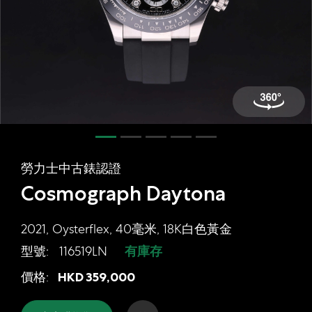
網上商店
中國內地
香港特別行政區
腕表維修
聯絡我們
會員
勞力士中古錶認證
登入
Cosmograph Daytona
註冊
會員尊享
2021, Oysterflex, 40毫米, 18K白色黃金
型號:
116519LN
有庫存
勞力士中古錶認證 Cosmograph Daytona
價格:
HKD
359,000
简体中文
|
English